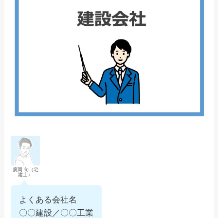
廣岡 旬（宅
建士）
よくある会社名
〇〇建設／〇〇工業