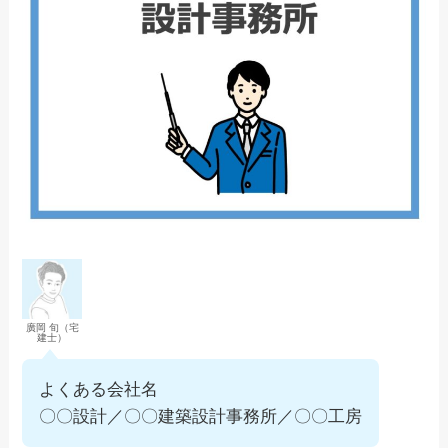
廣岡 旬（宅
建士）
よくある会社名
〇〇設計／〇〇建築設計事務所／〇〇工房