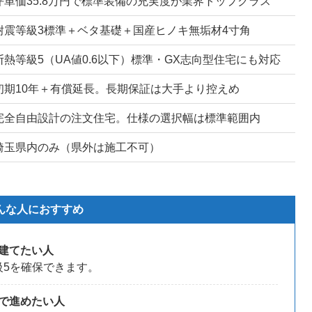
坪単価35.8万円で標準装備の充実度が業界トップクラス
耐震等級3標準＋ベタ基礎＋国産ヒノキ無垢材4寸角
断熱等級5（UA値0.6以下）標準・GX志向型住宅にも対応
初期10年＋有償延長。長期保証は大手より控えめ
完全自由設計の注文住宅。仕様の選択幅は標準範囲内
埼玉県内のみ（県外は施工不可）
んな人におすすめ
建てたい人
級5を確保できます。
で進めたい人