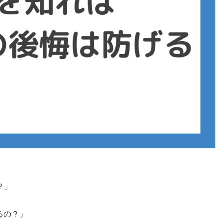
？」
るの？」