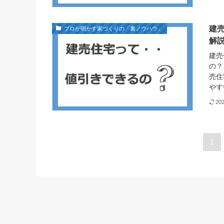
建
プロが明かす家づくりの「裏ノウハウ」
解
建売
の？
売住
やす
20
1