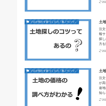
20
土
プロが明かす家づくりの「裏ノウハウ」
注文
報サ
探し
方を
20
土
プロが明かす家づくりの「裏ノウハウ」
注文
が高
途地
知ら
20